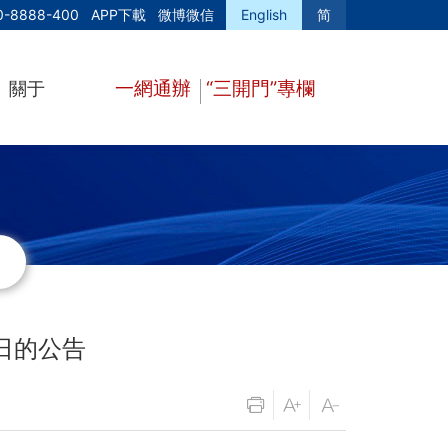
0-8888-400
APP下載
微博微信
English
简
一網通辦
“三開門”專欄
關于
日的公告