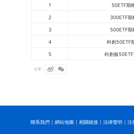
1
50ETF期
2
300ETF期
3
500ETF期
4
科創50ETF
5
科創板50ET
分享：
聯系我們
網站地圖
相關鏈接
法律聲明
注