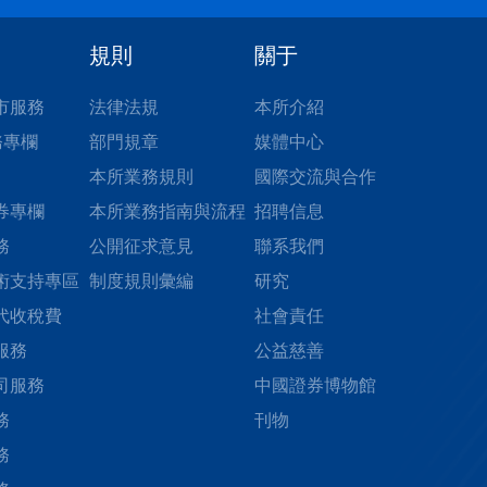
規則
關于
市服務
法律法規
本所介紹
務專欄
部門規章
媒體中心
本所業務規則
國際交流與合作
券專欄
本所業務指南與流程
招聘信息
務
公開征求意見
聯系我們
術支持專區
制度規則彙編
研究
代收稅費
社會責任
服務
公益慈善
司服務
中國證券博物館
務
刊物
務