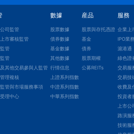
管
數據
産品
服務
公司監管
股票數據
股票與存托憑證
企業上
上市審核監管
債券數據
基金
IPO業
監管
基金數據
債券
滬港通
監管
其他數據
股票期權
綠色證
及其他交易參與人監管
行情信息
公募REITs
交易服
管理複核
上證系列指數
交易技
監管與市場服務事項
中證系列指數
收費及
受理中心
中華系列指數
投資者
上市公
路演服
技術服