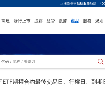
上海證券交易所服務熱線：
40
黨建
發行上市
披露
監管
數據
産品
服務
規則
醒ETF期權合約最後交易日、行權日、到期