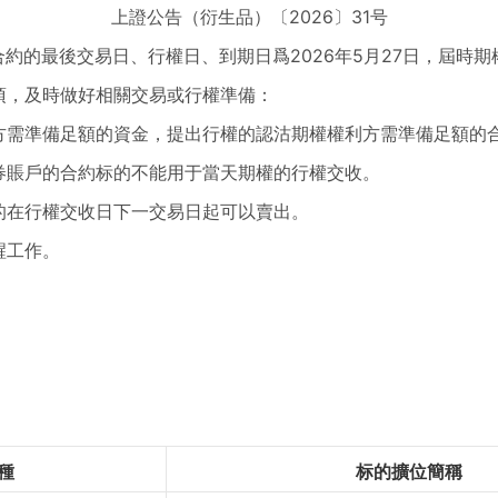
上證公告（衍生品）〔2026〕31号
期合約的最後交易日、行權日、到期日爲2026年5月27日，屆時
項，及時做好相關交易或行權準備：
方需準備足額的資金，提出行權的認沽期權權利方需準備足額的
券賬戶的合約标的不能用于當天期權的行權交收。
的在行權交收日下一交易日起可以賣出。
醒工作。
種
标的擴位簡稱