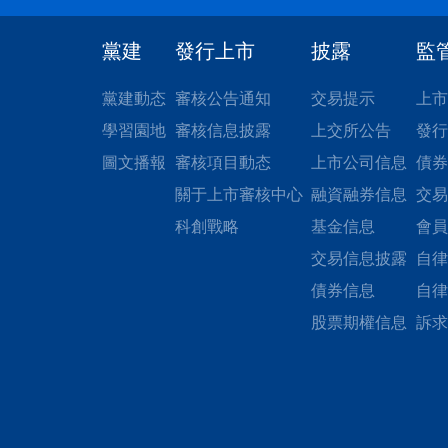
黨建
發行上市
披露
監
黨建動态
審核公告通知
交易提示
上市
學習園地
審核信息披露
上交所公告
發行
圖文播報
審核項目動态
上市公司信息
債券
關于上市審核中心
融資融券信息
交易
科創戰略
基金信息
會員
交易信息披露
自律
債券信息
自律
股票期權信息
訴求