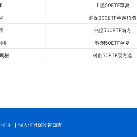
權
上證50ETF華夏
權
滬深300ETF華泰柏瑞
權
中證500ETF南方
期權
科創50ETF華夏
F期權
科創50ETF易方達
冊商标
個人信息保護告知書