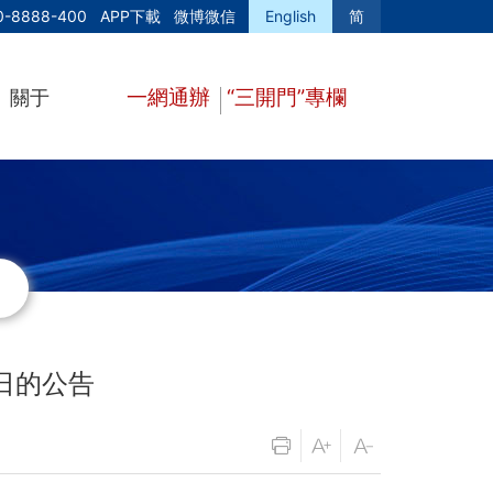
0-8888-400
APP下載
微博微信
English
简
一網通辦
“三開門”專欄
關于
日的公告