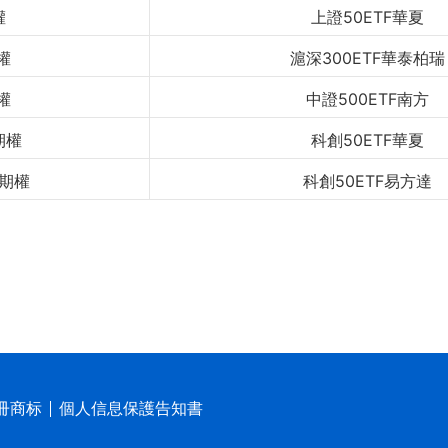
權
上證50ETF華夏
權
滬深300ETF華泰柏瑞
權
中證500ETF南方
期權
科創50ETF華夏
F期權
科創50ETF易方達
冊商标
個人信息保護告知書