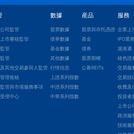
管
數據
産品
服務
公司監管
股票數據
股票與存托憑證
企業上
上市審核監管
債券數據
基金
IPO業
監管
基金數據
債券
滬港通
監管
其他數據
股票期權
綠色證
及其他交易參與人監管
行情信息
公募REITs
交易服
管理複核
上證系列指數
交易技
監管與市場服務事項
中證系列指數
收費及
受理中心
中華系列指數
投資者
上市公
路演服
技術服