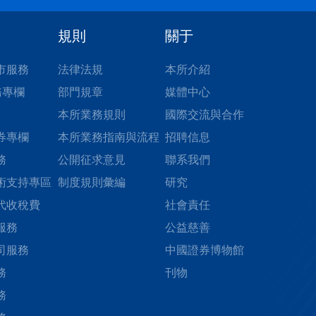
規則
關于
市服務
法律法規
本所介紹
務專欄
部門規章
媒體中心
本所業務規則
國際交流與合作
券專欄
本所業務指南與流程
招聘信息
務
公開征求意見
聯系我們
術支持專區
制度規則彙編
研究
代收稅費
社會責任
服務
公益慈善
司服務
中國證券博物館
務
刊物
務