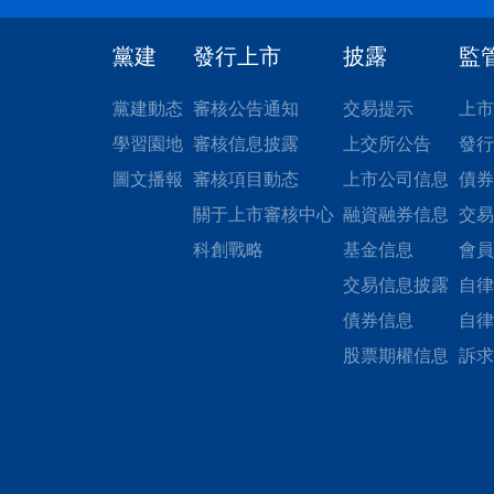
黨建
發行上市
披露
監
黨建動态
審核公告通知
交易提示
上市
學習園地
審核信息披露
上交所公告
發行
圖文播報
審核項目動态
上市公司信息
債券
關于上市審核中心
融資融券信息
交易
科創戰略
基金信息
會員
交易信息披露
自律
債券信息
自律
股票期權信息
訴求