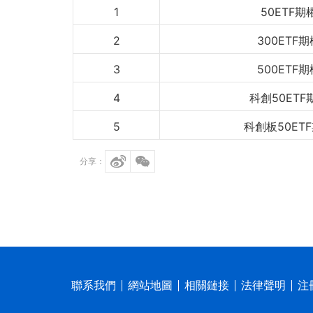
1
50ETF期
2
300ETF期
3
500ETF期
4
科創50ETF
5
科創板50ET
分享：
聯系我們
網站地圖
相關鏈接
法律聲明
注