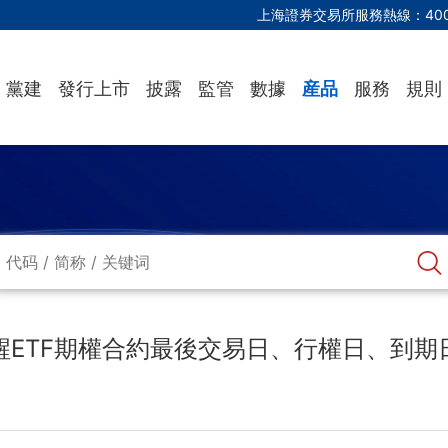
上海證券交易所服務熱線：
40
黨建
發行上市
披露
監管
數據
産品
服務
規則
醒ETF期權合約最後交易日、行權日、到期