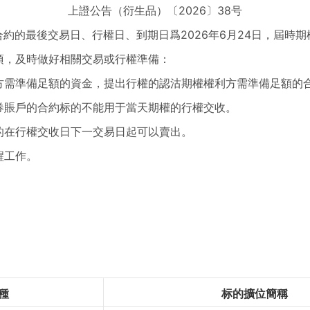
上證公告（衍生品）〔2026〕38号
期合約的最後交易日、行權日、到期日爲2026年6月24日，屆時
項，及時做好相關交易或行權準備：
方需準備足額的資金，提出行權的認沽期權權利方需準備足額的
券賬戶的合約标的不能用于當天期權的行權交收。
的在行權交收日下一交易日起可以賣出。
醒工作。
種
标的擴位簡稱