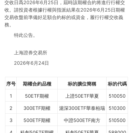
交收日爲2026年6月25日，屆時該期權合約将進行行權交
收。請投資者根據行權與指派結果在2026年6月25日期權
交易信息
交易收盤前準備好足額合約标的或資金，履行行權交收義
務。
行權交收信息
特此公告。
市場參與人
上海證券交易所
2026年6月24日
序号
期權合約品種
标的擴位簡稱
标的代碼
1
50ETF期權
上證50ETF華夏
510050
2
300ETF期權
滬深300ETF華泰柏瑞
510300
3
500ETF期權
中證500ETF南方
510500
4
科創50ETF期權
科創50ETF華夏
588000