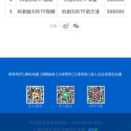
5
科創板50ETF期權
科創50ETF易方達
588080
分享：
聯系我們
網站地圖
相關鏈接
法律聲明
注冊商标
個人信息保護告知書
官方微博
官方微信
APP下載
400投資者服務熱線： 400-8888-400
上海證券交易所官網現已支持
IPV
6