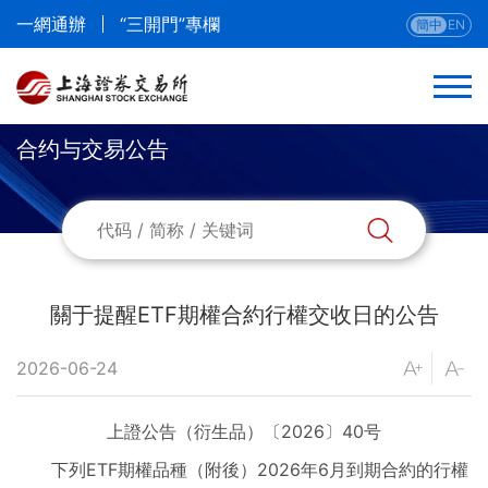
一網通辦
“三開門”專欄
簡中
EN
合约与交易公告
返回
合約與交易公告
參與人公告
關于提醒ETF期權合約行權交收日的公告
當日合約
2026-06-24
挂牌信息
上證公告（衍生品）〔2026〕40号
提醒信息
下列ETF期權品種（附後）2026年6月到期合約的行權