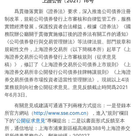
上證公告〔2021〕16号
制度規則彙編
爲貫徹落實新《證券法》要求，深入推進公司債券注冊
制改革，規範公司債券發行上市審核和自律監管工作，服務
實體經濟發展，保護投資者合法權益，根據《證券法》《國
務院辦公廳關于貫徹實施修訂後的證券法有關工作的通知》
《公司債券發行與交易管理辦法》等法律法規、部門規章和
規範性文件，上海證券交易所（以下簡稱本所）起草了《上
海證券交易所公司債券發行上市審核規則（征求意見
稿）》，修訂了《上海證券交易所公司債券上市規則》《上
海證券交易所非公開發行公司債券挂牌轉讓規則》《上海證
券交易所債券市場投資者适當性管理辦法》。現就以上4項
業務規則向社會公開征求意見。意見反饋截止時間爲2021
年6月3日。
有關意見或建議可通過下列兩種方式提出：一是登錄本
所官方網站（
http://www.sse.com.cn
），進入“規則”欄目
下的“
公開征求意見
”專欄提出；二是以書面形式反饋至本
所，通信地址：上海市浦東新區楊高南路388号上海證券交
易所債券業務中心，郵政編碼：200127。