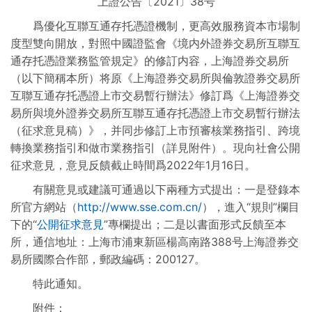
上證公告〔2021〕38号
制度規則彙編
爲優化互聯互通存托憑證機制，更高效服務資本市場制
度型雙向開放，對照中國證監會《境内外證券交易所互聯互
通存托憑證業務監管規定》的修訂内容，上海證券交易所
（以下簡稱本所）将原《上海證券交易所與倫敦證券交易所
互聯互通存托憑證上市交易暫行辦法》修訂爲《上海證券交
易所與境外證券交易所互聯互通存托憑證上市交易暫行辦法
（征求意見稿）》，并同步修訂上市預審核業務指引、跨境
轉換業務指引和做市業務指引（詳見附件）。現向社會公開
征求意見，意見反饋截止時間爲2022年1月16日。
有關意見或建議可通過以下兩種方式提出：一是登錄本
所官方網站（
http://www.sse.com.cn/
），進入“規則”欄目
下的“
公開征求意見
”專欄提出；二是以書面形式反饋至本
所，通信地址：上海市浦東新區楊高南路388号上海證券交
易所國際合作部，郵政編碼：200127。
特此通知。
附件：