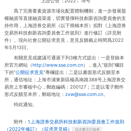
上證公告〔2022〕18号
制度規則彙編
爲了完善要素資源市場化配置體制機制，進一步發展股
權融資等直接融資渠道，切實發揮科技創新咨詢委員會的支
持作用，上海證券交易所（以下簡稱本所）拟對《上海證券
交易所科技創新咨詢委員會工作規則》進行修訂（詳見附
件）。現向社會公開征求意見，意見反饋截止時間爲2022
年5月13日。
有關意見或建議可通過下列3種方式提出：一是登錄本
所官方網站（
http://www.sse.com.cn
），進入“規則”欄目
下的“
公開征求意見
”專欄提出；二是以書面形式反饋至本
所，通信地址：上海市浦東新區楊高南路388号上海證券交
易所上市審核中心，郵政編碼：200127；三是以電子郵件
形式反饋至本所，郵箱地址：
zxw@sse.com.cn
。
特此通知。
附件：
1.上海證券交易所科技創新咨詢委員會工作規則
（2022年修訂）（征求意見稿）