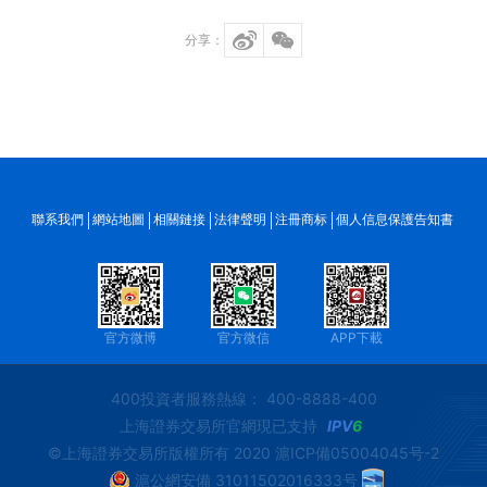
分享：
聯系我們
網站地圖
相關鏈接
法律聲明
注冊商标
個人信息保護告知書
官方微博
官方微信
APP下載
400投資者服務熱線： 400-8888-400
上海證券交易所官網現已支持
IPV
6
©上海證券交易所版權所有 2020
滬ICP備05004045号-2
滬公網安備 31011502016333号