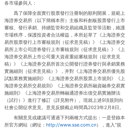
各市場參與人：
制度規則彙編
爲了保障全面實行股票發行注冊制的順利開展，規範上
海證券交易所（以下簡稱本所）主板和科創板股票發行上市
審核、發行承銷、持續監管和交易組織及監管等活動，維護
市場秩序，保護投資者合法權益，本所起草了《上海證券交
易所股票發行上市審核規則（征求意見稿）》《上海證券交
易所上市公司證券發行上市審核規則（征求意見稿）》《上
海證券交易所上市公司重大資産重組審核規則（征求意見
稿）》《上海證券交易所首次公開發行證券發行與承銷業務
實施細則（征求意見稿）》，并對《上海證券交易所優先股
試點業務實施細則》《上海證券交易所股票上市規則》《上
海證券交易所交易規則》《上海證券交易所融資融券交易實
施細則》《上海證券交易所轉融通證券出借交易實施辦法
（試行）》進行了修訂（詳見附件）。現就上述9項規則向
社會公開征求意見。意見反饋截止時間爲2023年2月8日。
有關意見或建議可通過下列兩種方式提出：一是登錄本
所官方網站（網址：
http://www.sse.com.cn
），進入“規