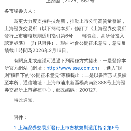
上證函〔2026〕562号
制度規則彙編
各市場參與人：
爲更大力度支持科技創新，推動上市公司高質量發展，
上海證券交易所（以下簡稱本所）修訂了《上海證券交易所
發行上市審核規則适用指引第6号——輕資産、高研發投入
認定标準》（詳見附件）。現向社會公開征求意見，意見反
饋截止時間爲2026年2月16日。
有關意見或建議可通過下列兩種方式提出：一是登錄本
所官方網站（網址：
http://www.sse.com.cn
），進入“規
則”欄目下的“公開征求意見”專欄提出；二是以書面形式反饋
至本所，通信地址：上海市浦東新區楊高南路388号上海證
券交易所上市審核中心，郵政編碼：200127。
特此通知。
附件：
1. 上海證券交易所發行上市審核規則适用指引第6号